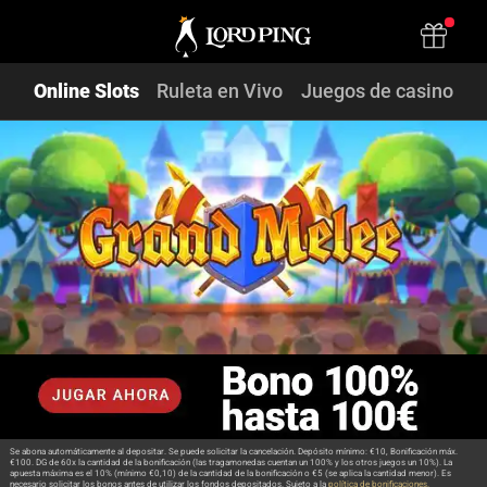
Online Slots
Ruleta en Vivo
Juegos de casino
Se abona automáticamente al depositar. Se puede solicitar la cancelación. Depósito mínimo: €10, Bonificación máx.
€100. DG de 60x la cantidad de la bonificación (las tragamonedas cuentan un 100% y los otros juegos un 10%). La
apuesta máxima es el 10% (mínimo €0,10) de la cantidad de la bonificación o €5 (se aplica la cantidad menor). Es
necesario solicitar los bonos antes de utilizar los fondos depositados. Sujeto a la
política de bonificaciones.