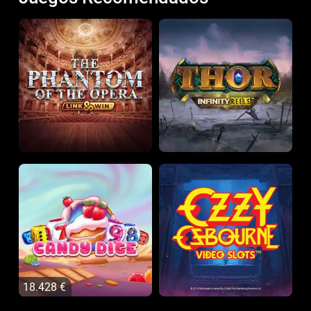
18.428 €