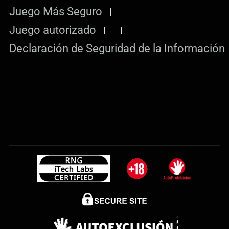
Juego Más Seguro
Juego autorizado
Declaración de Seguridad de la Información