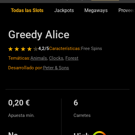
Todas las Slots
Jackpots
Megaways
Provee
Greedy Alice
4,2
/5
Características:
Free Spins
Temáticas:
Animals
,
Clocks
,
Forest
Desarrollado por:
Peter & Sons
0,20 €
6
Apuesta mín.
Carretes