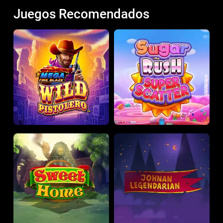
Juegos Recomendados