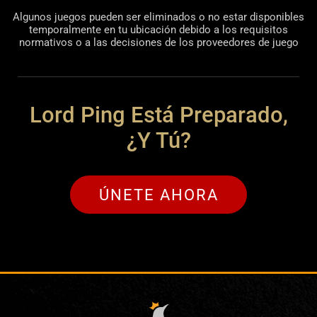
Algunos juegos pueden ser eliminados o no estar disponibles
temporalmente en tu ubicación debido a los requisitos
normativos o a las decisiones de los proveedores de juego
Lord Ping Está Preparado,
¿y Tú?
ÚNETE AHORA