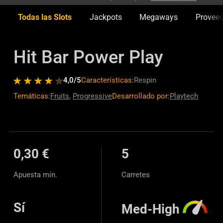
Todas las Slots
Jackpots
Megaways
Provee
Hit Bar Power Play
4,0
/5
Características:
Respin
Temáticas:
Fruits
,
Progressive
Desarrollado por:
Playtech
0,30 €
5
Apuesta mín.
Carretes
Sí
Med-High