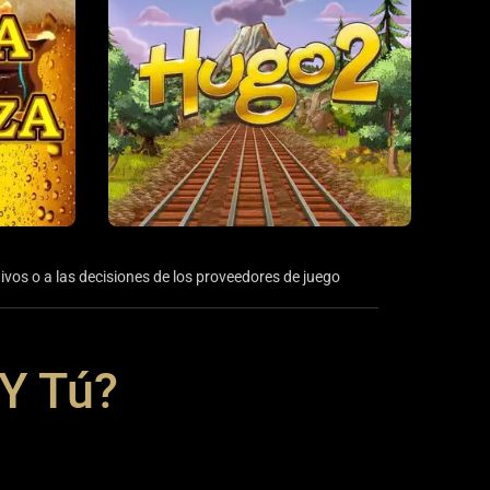
vos o a las decisiones de los proveedores de juego
¿y Tú?