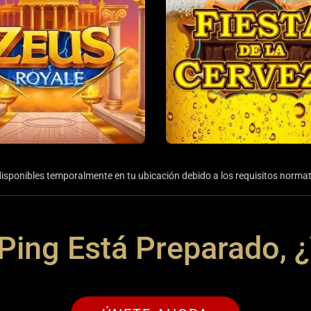
isponibles temporalmente en tu ubicación debido a los requisitos normati
Ping Está Preparado, 