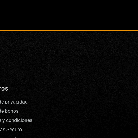
ros
 de privacidad
 de bonos
 y condiciones
ás Seguro