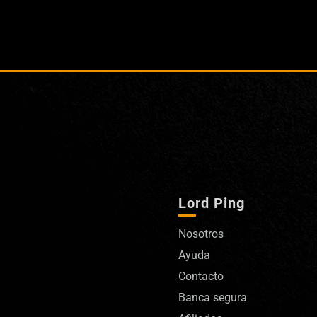
Lord Ping
Nosotros
Ayuda
Contacto
Banca segura