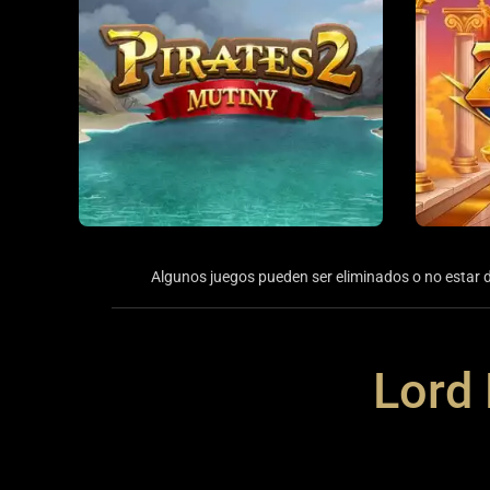
Algunos juegos pueden ser eliminados o no estar d
Lord 