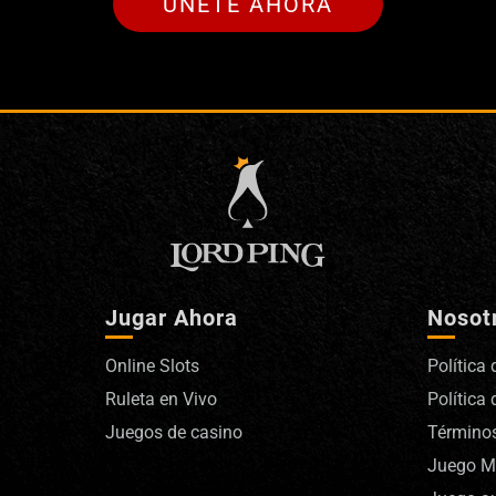
ÚNETE AHORA
Jugar Ahora
Nosot
Online Slots
Política
Ruleta en Vivo
Política
Juegos de casino
Términos
Juego M