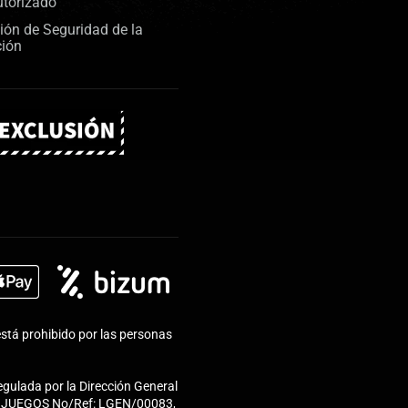
utorizado
ión de Seguridad de la
ción