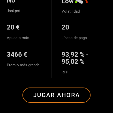
No
Low
Jackpot
Volatilidad
20 €
20
Apuesta máx.
Líneas de pago
3466 €
93,92 %
-
95,02 %
Premio más grande
RTP
JUGAR AHORA