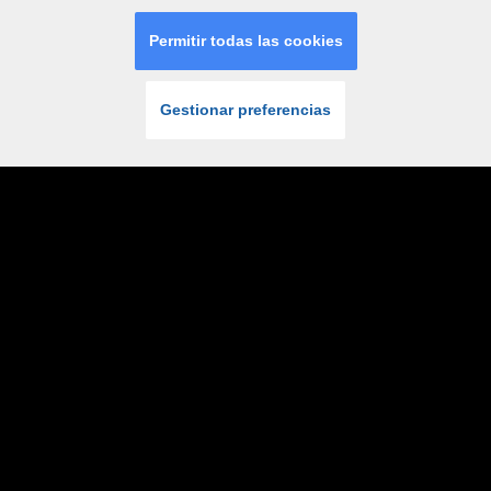
INICIAR
ÚNETE
SESIÓN