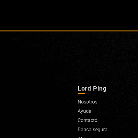
Lord Ping
Nosotros
Ayuda
Contacto
Banca segura