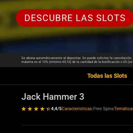
DESCUBRE LAS SLOTS
Se abona automáticamente al depositar. Se puede solicitar la cancelación.
máxima es el 10% (mínimo €0,10) de la cantidad de la bonificación o €5 (se 
Todas las Slots
Jack Hammer 3
4,4
/5
Características:
Free Spins
Temática