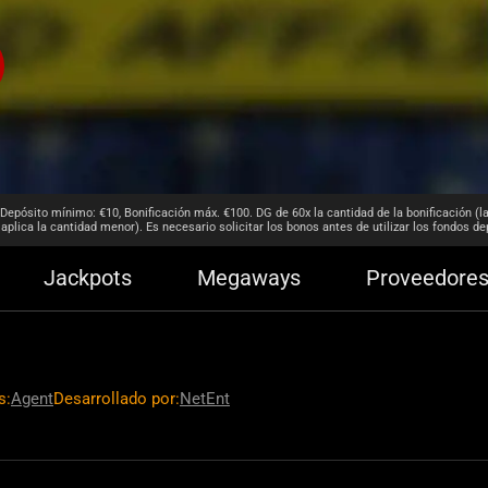
 Depósito mínimo: €10, Bonificación máx. €100. DG de 60x la cantidad de la bonificación 
aplica la cantidad menor). Es necesario solicitar los bonos antes de utilizar los fondos de
Jackpots
Megaways
Proveedore
s:
Agent
Desarrollado por:
NetEnt