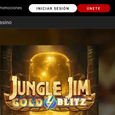
Promociones
INICIAR SESIÓN
ÚNETE
asino