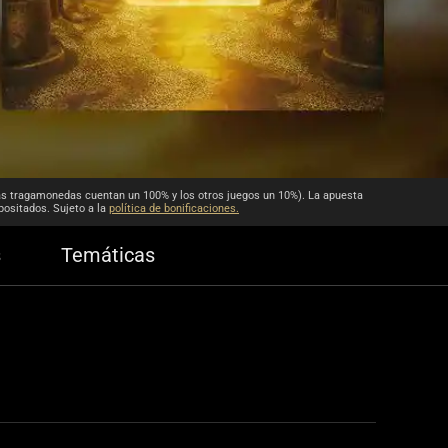
(las tragamonedas cuentan un 100% y los otros juegos un 10%). La apuesta
positados. Sujeto a la
política de bonificaciones.
s
Temáticas