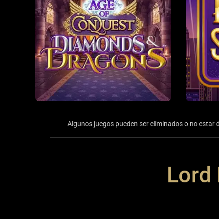
Algunos juegos pueden ser eliminados o no estar d
Lord 