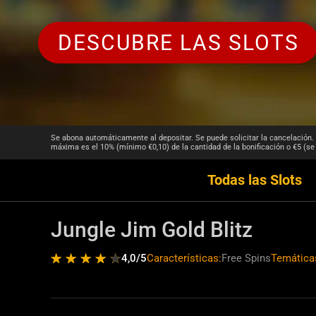
DESCUBRE LAS SLOTS
Se abona automáticamente al depositar. Se puede solicitar la cancelación.
máxima es el 10% (mínimo €0,10) de la cantidad de la bonificación o €5 (se 
Todas las Slots
Jungle Jim Gold Blitz
4,0
/5
Características:
Free Spins
Temática