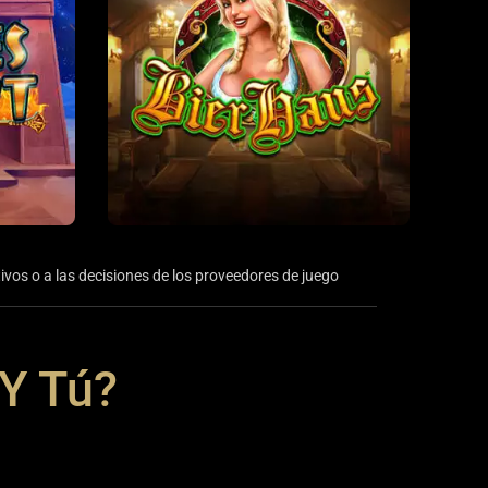
vos o a las decisiones de los proveedores de juego
¿y Tú?