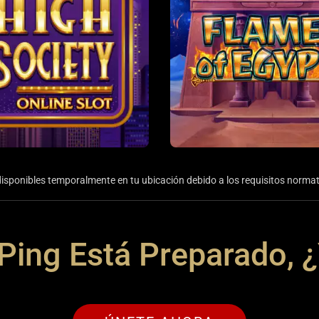
isponibles temporalmente en tu ubicación debido a los requisitos normati
Ping Está Preparado, 