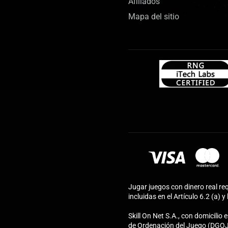
Afiliados
Mapa del sitio