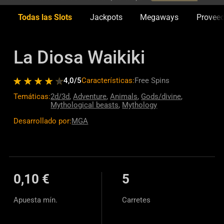
Todas las Slots
Jackpots
Megaways
Provee
La Diosa Waikiki
4,0
/5
Características:
Free Spins
Temáticas:
2d/3d
,
Adventure
,
Animals
,
Gods/divine
,
Mythological beasts
,
Mythology
Desarrollado por:
MGA
0,10 €
5
Apuesta mín.
Carretes