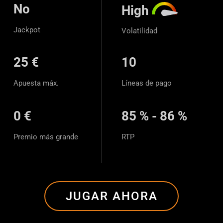
No
High
Jackpot
Volatilidad
25 €
10
Apuesta máx.
Líneas de pago
0 €
85 %
-
86 %
Premio más grande
RTP
JUGAR AHORA