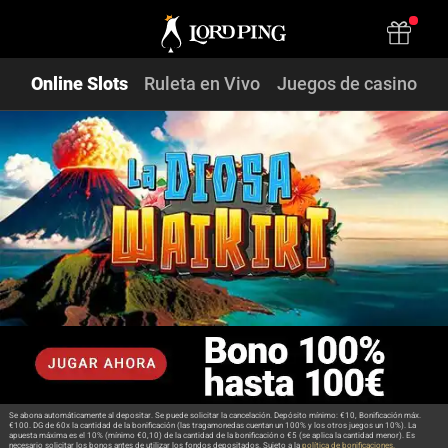
Online Slots
Ruleta en Vivo
Juegos de casino
Se abona automáticamente al depositar. Se puede solicitar la cancelación. Depósito mínimo: €10, Bonificación máx.
€100. DG de 60x la cantidad de la bonificación (las tragamonedas cuentan un 100% y los otros juegos un 10%). La
apuesta máxima es el 10% (mínimo €0,10) de la cantidad de la bonificación o €5 (se aplica la cantidad menor). Es
necesario solicitar los bonos antes de utilizar los fondos depositados. Sujeto a la
política de bonificaciones.