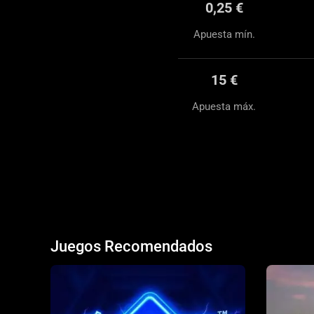
0,25 €
Apuesta mín.
15 €
Apuesta máx.
Juegos Recomendados