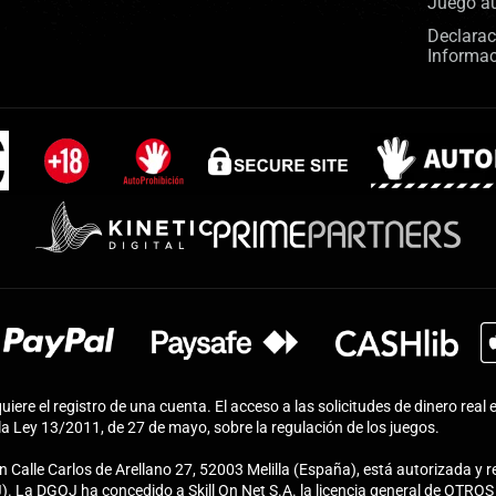
Juego a
Declarac
Informa