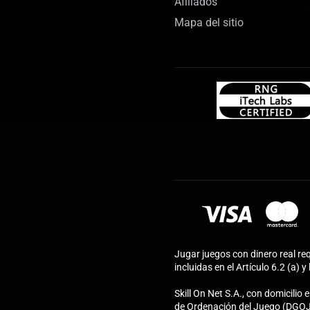
Afiliados
Mapa del sitio