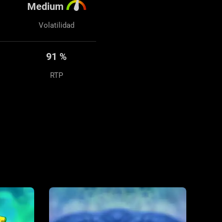
Medium
Volatilidad
91 %
RTP