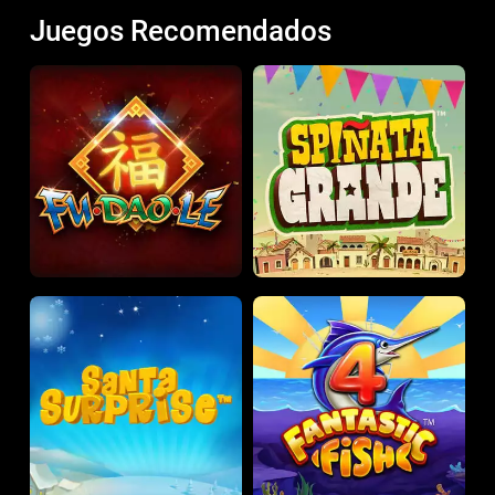
Juegos Recomendados