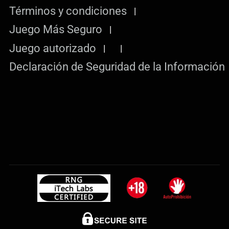
Términos y condiciones
Juego Más Seguro
Juego autorizado
Declaración de Seguridad de la Información