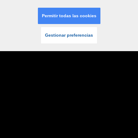
INICIAR
ÚNETE
SESIÓN