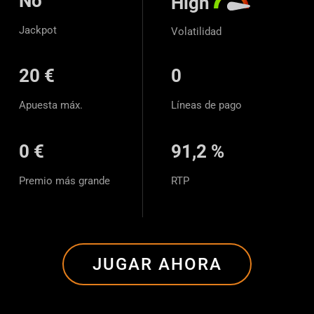
No
High
Jackpot
Volatilidad
20 €
0
Apuesta máx.
Líneas de pago
0 €
91,2 %
Premio más grande
RTP
JUGAR AHORA