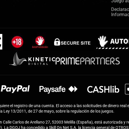
Juego a
Declarac
Informa