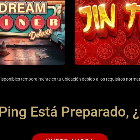
isponibles temporalmente en tu ubicación debido a los requisitos normati
Ping Está Preparado, 