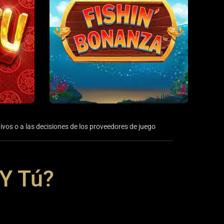
vos o a las decisiones de los proveedores de juego
¿y Tú?