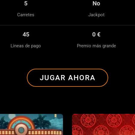
5
No
Carretes
Jackpot
45
0 €
Líneas de pago
Premio más grande
JUGAR AHORA