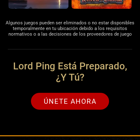
Algunos juegos pueden ser eliminados o no estar disponibles
temporalmente en tu ubicación debido a los requisitos
normativos o a las decisiones de los proveedores de juego
Lord Ping Está Preparado,
¿y Tú?
ÚNETE AHORA