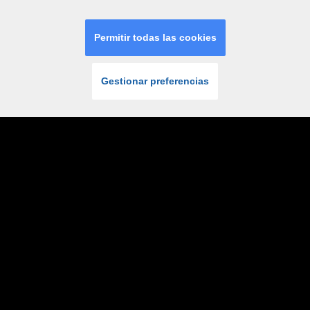
INICIAR
ÚNETE
SESIÓN