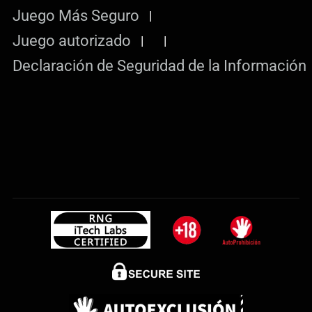
Juego Más Seguro
Juego autorizado
Declaración de Seguridad de la Información