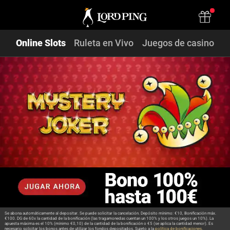
Online Slots
Ruleta en Vivo
Juegos de casino
Se abona automáticamente al depositar. Se puede solicitar la cancelación. Depósito mínimo: €10, Bonificación máx.
€100. DG de 60x la cantidad de la bonificación (las tragamonedas cuentan un 100% y los otros juegos un 10%). La
apuesta máxima es el 10% (mínimo €0,10) de la cantidad de la bonificación o €5 (se aplica la cantidad menor). Es
necesario solicitar los bonos antes de utilizar los fondos depositados. Sujeto a la
política de bonificaciones.