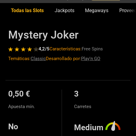
Todas las Slots
Jackpots
Megaways
Provee
Mystery Joker
4,2
/5
Características:
Free Spins
Temáticas:
Classic
Desarrollado por:
Play'n GO
0,50 €
3
Apuesta mín.
Carretes
No
Medium