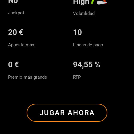
No
High
Jackpot
Volatilidad
20 €
10
Apuesta máx.
Líneas de pago
0 €
94,55 %
Premio más grande
RTP
JUGAR AHORA