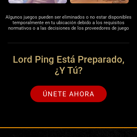
Algunos juegos pueden ser eliminados o no estar disponibles
temporalmente en tu ubicación debido a los requisitos
normativos o a las decisiones de los proveedores de juego
Lord Ping Está Preparado,
¿y Tú?
ÚNETE AHORA