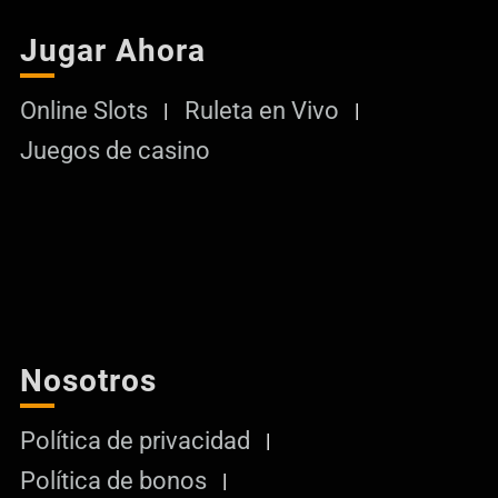
Jugar Ahora
Online Slots
Ruleta en Vivo
Juegos de casino
Nosotros
Política de privacidad
Política de bonos