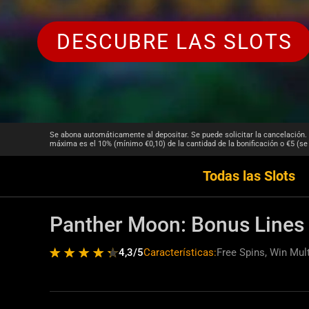
DESCUBRE LAS SLOTS
Se abona automáticamente al depositar. Se puede solicitar la cancelación.
máxima es el 10% (mínimo €0,10) de la cantidad de la bonificación o €5 (se 
Todas las Slots
Panther Moon: Bonus Lines
4,3
/5
Características:
Free Spins, Win Mult