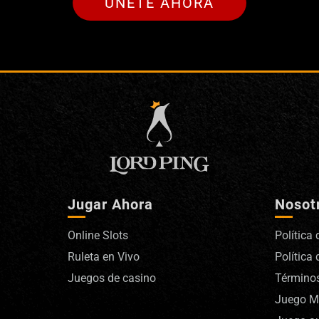
ÚNETE AHORA
Jugar Ahora
Nosot
Online Slots
Política
Ruleta en Vivo
Política
Juegos de casino
Términos
Juego M