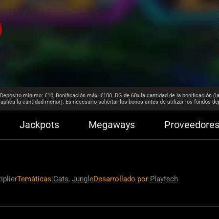
 Depósito mínimo: €10, Bonificación máx. €100. DG de 60x la cantidad de la bonificación 
aplica la cantidad menor). Es necesario solicitar los bonos antes de utilizar los fondos de
Jackpots
Megaways
Proveedore
iplier
Temáticas:
Cats
,
Jungle
Desarrollado por:
Playtech