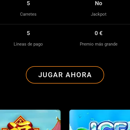
5
No
Carretes
Jackpot
5
0 €
Líneas de pago
Premio más grande
JUGAR AHORA