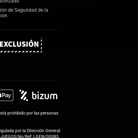
utorizado
ión de Seguridad de la
ción