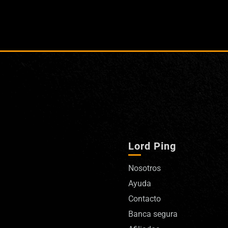
Lord Ping
Nosotros
Ayuda
Contacto
Banca segura