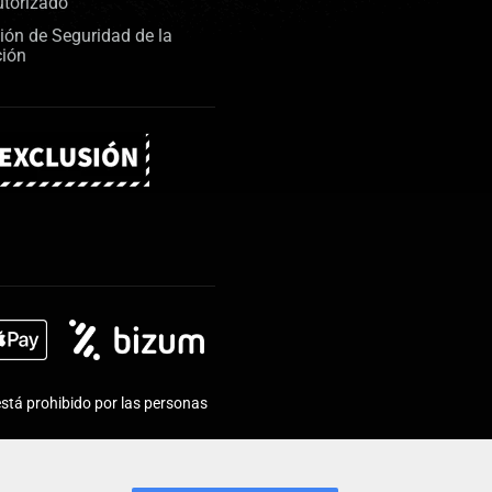
utorizado
ión de Seguridad de la
ción