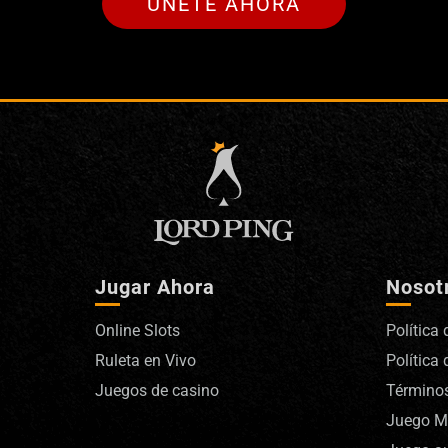
ÚNETE AHORA
Jugar Ahora
Nosot
Online Slots
Política
Ruleta en Vivo
Política
Juegos de casino
Términos
Juego M