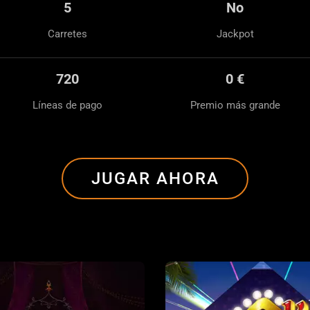
5
No
Carretes
Jackpot
720
0 €
Líneas de pago
Premio más grande
JUGAR AHORA