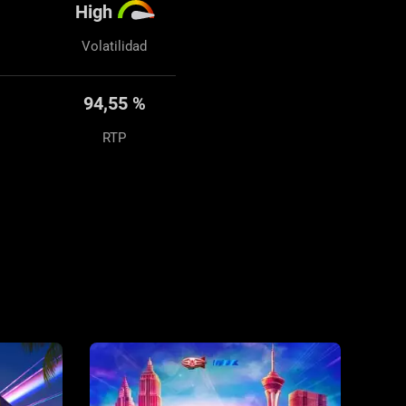
High
Volatilidad
94,55 %
RTP