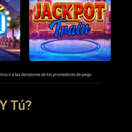
vos o a las decisiones de los proveedores de juego
¿y Tú?