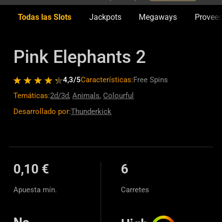
Todas las Slots
Jackpots
Megaways
Provee
Pink Elephants 2
4,3
/5
Características:
Free Spins
Temáticas:
2d/3d
,
Animals
,
Colourful
Desarrollado por:
Thunderkick
0,10 €
6
Apuesta mín.
Carretes