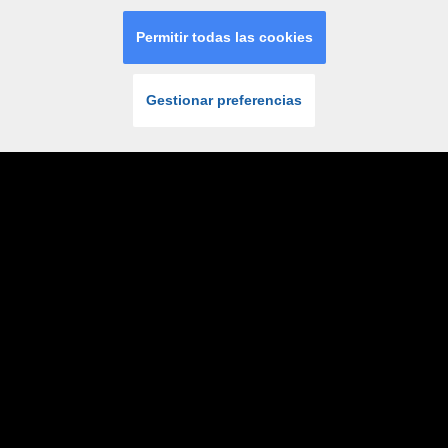
INICIAR
ÚNETE
SESIÓN