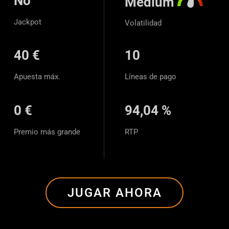
No
Medium
Jackpot
Volatilidad
40 €
10
Apuesta máx.
Líneas de pago
0 €
94,04 %
Premio más grande
RTP
JUGAR AHORA