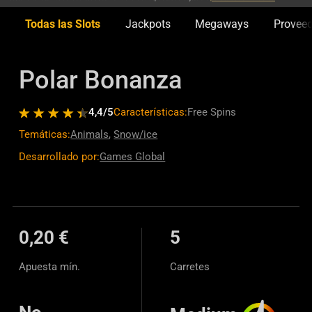
Todas las Slots
Jackpots
Megaways
Provee
Polar Bonanza
4,4
/5
Características:
Free Spins
Temáticas:
Animals
,
Snow/ice
Desarrollado por:
Games Global
0,20 €
5
Apuesta mín.
Carretes