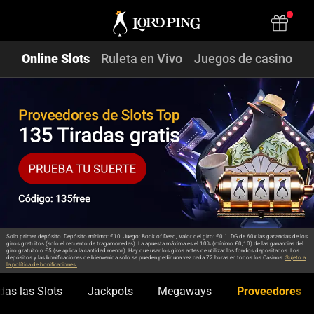
Online Slots
Ruleta en Vivo
Juegos de casino
Solo primer depósito. Depósito mínimo: €10. Juego: Book of Dead, Valor del giro: €0.1. DG de 60x las ganancias de los
giros gratuitos (solo el recuento de tragamonedas). La apuesta máxima es el 10% (mínimo €0,10) de las ganancias del
giro gratuito o €5 (se aplica la cantidad menor). Hay que usar los giros antes de utilizar los fondos depositados. Los
depósitos y las bonificaciones de bienvenida solo se pueden pedir una vez cada 72 horas en todos los Casinos.
Sujeto a
la política de bonificaciones.
das las Slots
Jackpots
Megaways
Proveedores