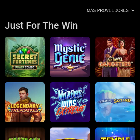
Just For The Win