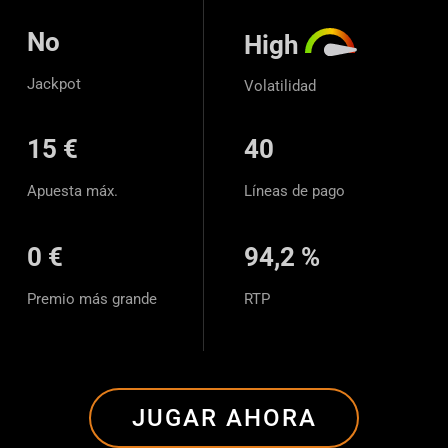
No
High
Jackpot
Volatilidad
15 €
40
Apuesta máx.
Líneas de pago
0 €
94,2 %
Premio más grande
RTP
JUGAR AHORA