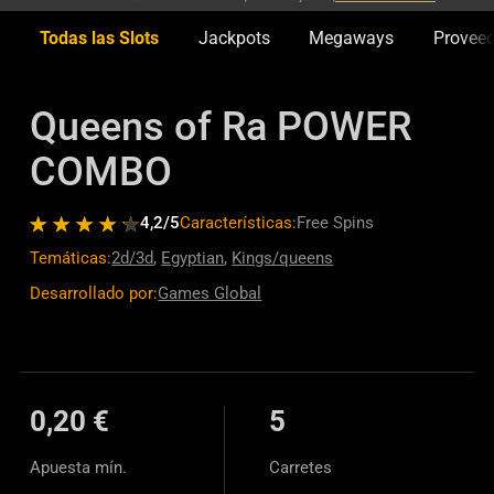
Todas las Slots
Jackpots
Megaways
Provee
Queens of Ra POWER
COMBO
4,2
/5
Características:
Free Spins
Temáticas:
2d/3d
,
Egyptian
,
Kings/queens
Desarrollado por:
Games Global
0,20 €
5
Apuesta mín.
Carretes