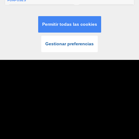
INICIAR
ÚNETE
SESIÓN