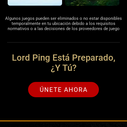
Algunos juegos pueden ser eliminados o no estar disponibles
temporalmente en tu ubicación debido a los requisitos
normativos o a las decisiones de los proveedores de juego
Lord Ping Está Preparado,
¿y Tú?
ÚNETE AHORA