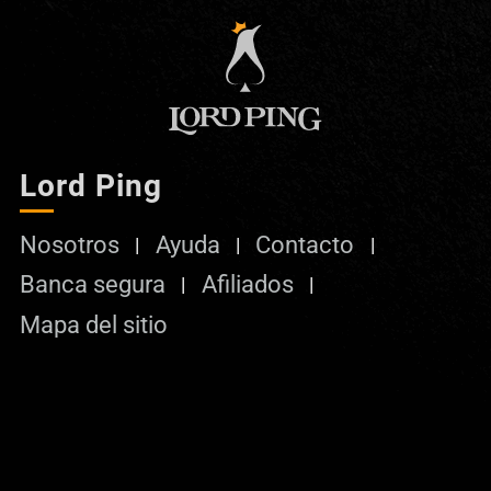
Lord Ping
Nosotros
Ayuda
Contacto
Banca segura
Afiliados
Mapa del sitio