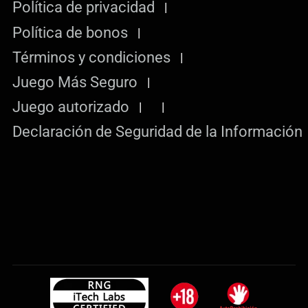
Política de privacidad
Política de bonos
Términos y condiciones
Juego Más Seguro
Juego autorizado
Declaración de Seguridad de la Información