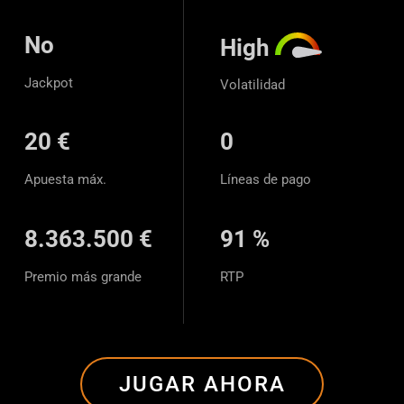
No
High
Jackpot
Volatilidad
20 €
0
Apuesta máx.
Líneas de pago
8.363.500 €
91 %
Premio más grande
RTP
JUGAR AHORA