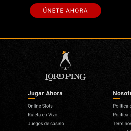
ÚNETE AHORA
Jugar Ahora
Nosot
Online Slots
Política
Ruleta en Vivo
Política
Juegos de casino
Términos