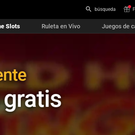
búsqueda
ne Slots
Ruleta en Vivo
Juegos de c