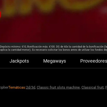
 Depósito mínimo: €10, Bonificación máx. €100. DG de 60x la cantidad de la bonificación 
aplica la cantidad menor). Es necesario solicitar los bonos antes de utilizar los fondos de
Jackpots
Megaways
Proveedore
iplier
Temáticas:
2d/3d
,
Classic fruit slots machine
,
Classical fruit
,
F