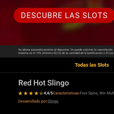
DESCUBRE LAS SLOTS
Se abona automáticamente al depositar. Se puede solicitar la cancelación.
máxima es el 10% (mínimo €0,10) de la cantidad de la bonificación o €5 (se 
Todas las Slots
Red Hot Slingo
4,4
/5
Características:
Free Spins, Win Mult
Desarrollado por:
Slingo