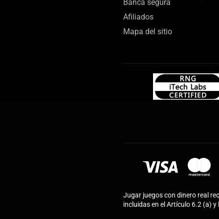
Banca segura
Afiliados
Mapa del sitio