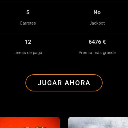
5
No
Carretes
Jackpot
12
6476 €
Líneas de pago
Premio más grande
JUGAR AHORA