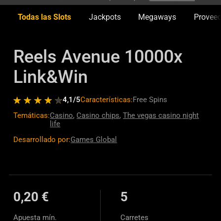
Todas las Slots
Jackpots
Megaways
Provee
Reels Avenue 10000x
Link&Win
4,1
/5
Características:
Free Spins
Temáticas:
Casino
,
Casino chips
,
The vegas casino night
life
Desarrollado por:
Games Global
0,20 €
5
Apuesta mín.
Carretes