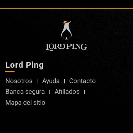
Lord Ping
Nosotros
Ayuda
Contacto
Banca segura
Afiliados
Mapa del sitio