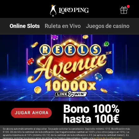
Online Slots
Ruleta en Vivo
Juegos de casino
Se abona automáticamente al depositar. Se puede solicitar la cancelación. Depósito mínimo: €10, Bonificación máx.
€100. DG de 60x la cantidad de la bonificación (las tragamonedas cuentan un 100% y los otros juegos un 10%). La
apuesta máxima es el 10% (mínimo €0,10) de la cantidad de la bonificación o €5 (se aplica la cantidad menor). Es
necesario solicitar los bonos antes de utilizar los fondos depositados. Sujeto a la
política de bonificaciones.