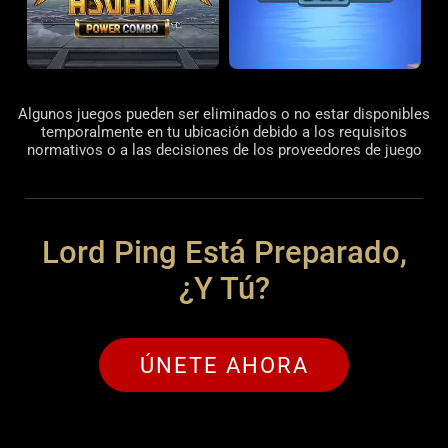
Algunos juegos pueden ser eliminados o no estar disponibles
temporalmente en tu ubicación debido a los requisitos
normativos o a las decisiones de los proveedores de juego
Lord Ping Está Preparado,
¿y Tú?
ÚNETE AHORA