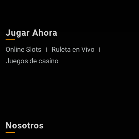
Jugar Ahora
Online Slots
Ruleta en Vivo
Juegos de casino
Nosotros