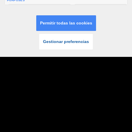
INICIAR
ÚNETE
SESIÓN