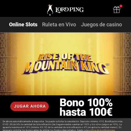
Online Slots
Ruleta en Vivo
Juegos de casino
Se abona automáticamente al depositar. Se puede solicitar la cancelación. Depósito mínimo: €10, Bonificación máx.
€100. DG de 60x la cantidad de la bonificación (las tragamonedas cuentan un 100% y los otros juegos un 10%). La
apuesta máxima es el 10% (mínimo €0,10) de la cantidad de la bonificación o €5 (se aplica la cantidad menor). Es
necesario solicitar los bonos antes de utilizar los fondos depositados. Sujeto a la
política de bonificaciones.