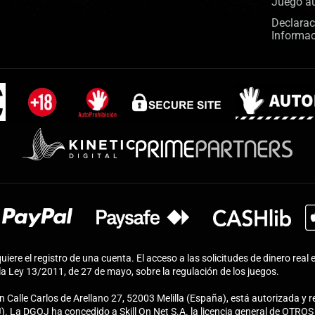
Juego a
Declarac
Informa