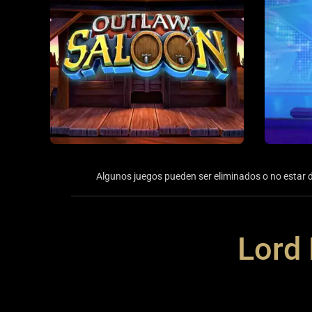
Algunos juegos pueden ser eliminados o no estar d
Lord 