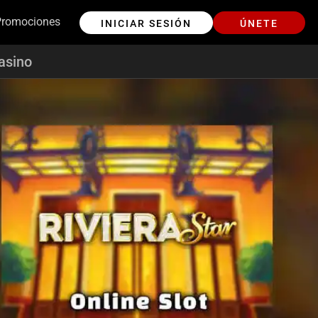
Promociones
INICIAR SESIÓN
ÚNETE
asino