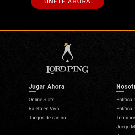
ÚNETE AHORA
Jugar Ahora
Nosot
Online Slots
Política
Ruleta en Vivo
Política
Juegos de casino
Términos
Juego M