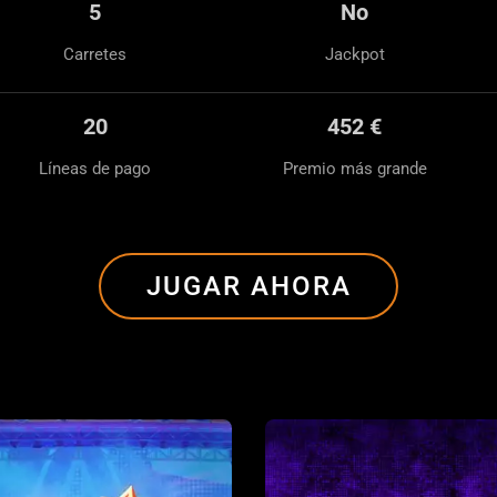
5
No
Carretes
Jackpot
20
452 €
Líneas de pago
Premio más grande
JUGAR AHORA