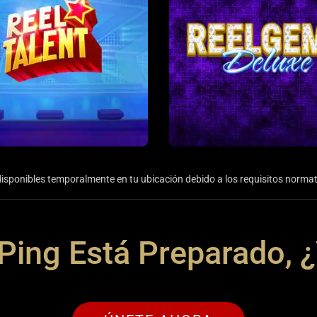
isponibles temporalmente en tu ubicación debido a los requisitos normati
Ping Está Preparado, 