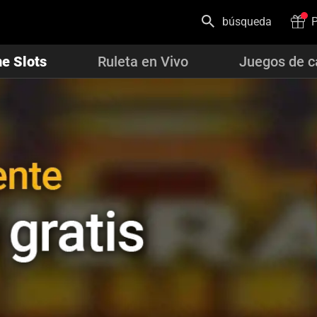
búsqueda
ne Slots
Ruleta en Vivo
Juegos de c