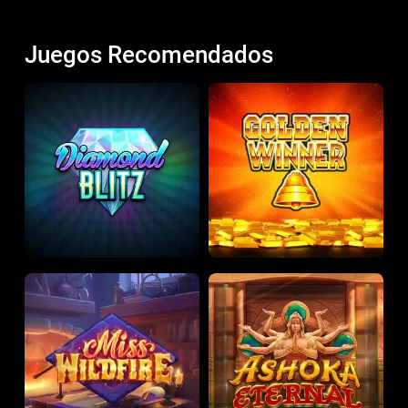
Juegos Recomendados