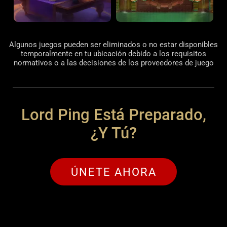
Algunos juegos pueden ser eliminados o no estar disponibles
temporalmente en tu ubicación debido a los requisitos
normativos o a las decisiones de los proveedores de juego
Lord Ping Está Preparado,
¿y Tú?
ÚNETE AHORA