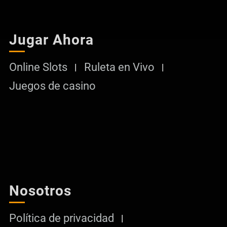
Jugar Ahora
Online Slots
Ruleta en Vivo
Juegos de casino
Nosotros
Política de privacidad