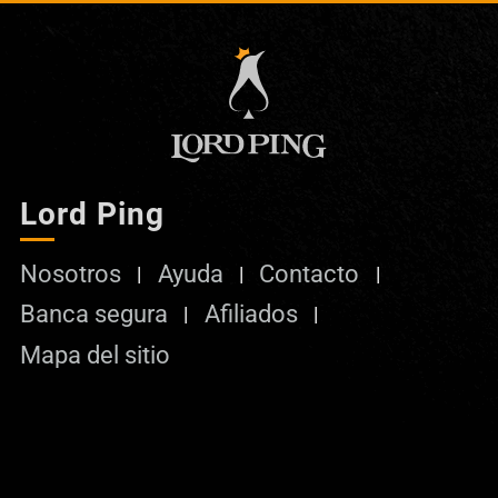
Lord Ping
Nosotros
Ayuda
Contacto
Banca segura
Afiliados
Mapa del sitio