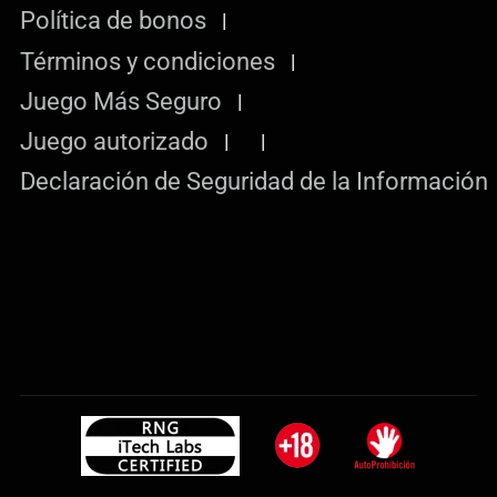
Política de bonos
Términos y condiciones
Juego Más Seguro
Juego autorizado
Declaración de Seguridad de la Información