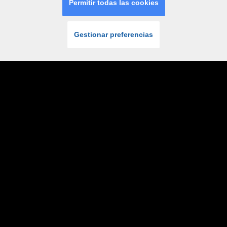
INICIAR
ÚNETE
SESIÓN
V: 2.2.0 All rights reserved. January 2020