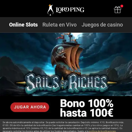
Online Slots
Ruleta en Vivo
Juegos de casino
Se abona automáticamente al depositar. Se puede solicitar la cancelación. Depósito mínimo: €10, Bonificación máx.
€100. DG de 60x la cantidad de la bonificación (las tragamonedas cuentan un 100% y los otros juegos un 10%). La
apuesta máxima es el 10% (mínimo €0,10) de la cantidad de la bonificación o €5 (se aplica la cantidad menor). Es
necesario solicitar los bonos antes de utilizar los fondos depositados. Sujeto a la
política de bonificaciones.