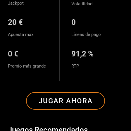
Jackpot
Volatilidad
20 €
0
Apuesta máx.
Líneas de pago
0 €
91,2 %
Premio más grande
RTP
JUGAR AHORA
Juegos Recomendados