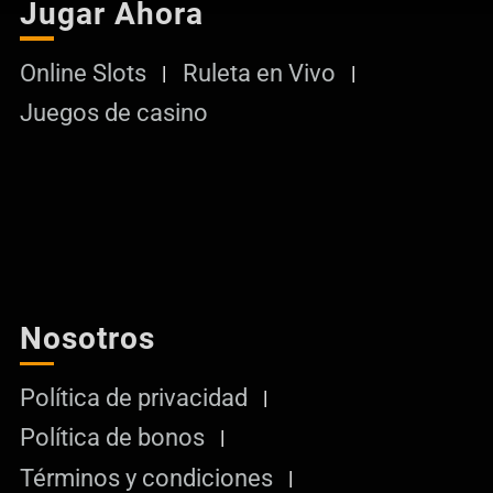
Jugar Ahora
Online Slots
Ruleta en Vivo
Juegos de casino
Nosotros
Política de privacidad
Política de bonos
Términos y condiciones