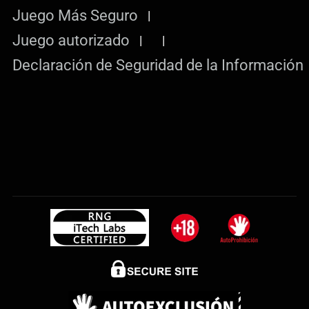
Juego Más Seguro
Juego autorizado
Declaración de Seguridad de la Información