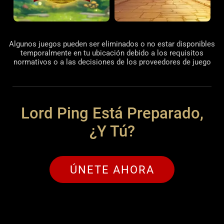
Algunos juegos pueden ser eliminados o no estar disponibles
temporalmente en tu ubicación debido a los requisitos
normativos o a las decisiones de los proveedores de juego
Lord Ping Está Preparado,
¿y Tú?
ÚNETE AHORA