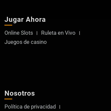
Jugar Ahora
Online Slots
Ruleta en Vivo
Juegos de casino
Nosotros
Política de privacidad