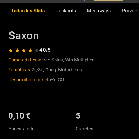
Todas las Slots
Jackpots
Megaways
Provee
Saxon
4,0
/5
Características:
Free Spins, Win Multiplier
Temáticas:
2d/3d
,
Gang
,
Motorbikes
Desarrollado por:
Play'n GO
0,10 €
5
Apuesta mín.
Carretes