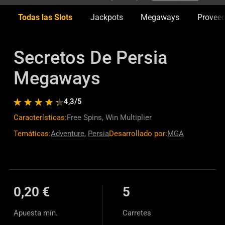
Todas las Slots
Jackpots
Megaways
Provee
Secretos De Persia
Megaways
4,3
/5
Características:
Free Spins, Win Multiplier
Temáticas:
Adventure
,
Persia
Desarrollado por:
MGA
0,20 €
5
Apuesta mín.
Carretes