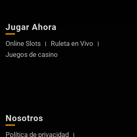
Jugar Ahora
Online Slots
Ruleta en Vivo
Juegos de casino
Nosotros
Política de privacidad