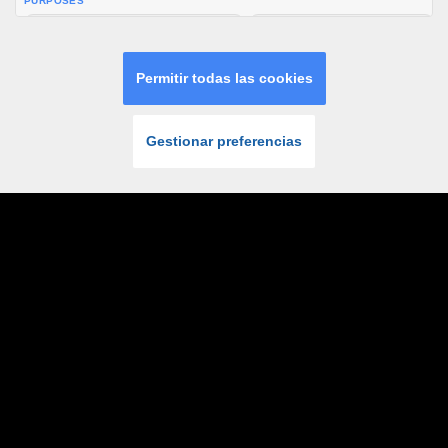
INICIAR
ÚNETE
SESIÓN