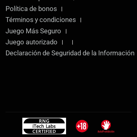
Política de bonos
Términos y condiciones
Juego Más Seguro
Juego autorizado
Declaración de Seguridad de la Información