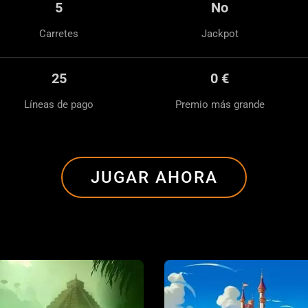
5
No
Carretes
Jackpot
25
0 €
Líneas de pago
Premio más grande
JUGAR AHORA