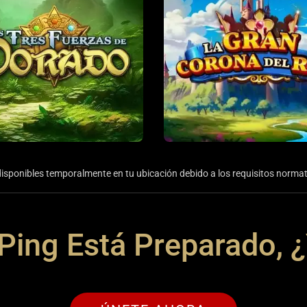
isponibles temporalmente en tu ubicación debido a los requisitos normati
Ping Está Preparado, 