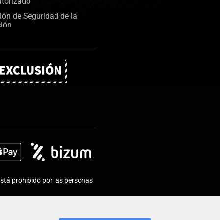
utorizado
ión de Seguridad de la
ción