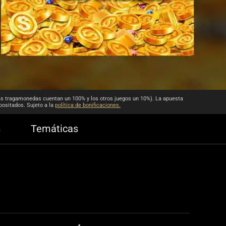
(las tragamonedas cuentan un 100% y los otros juegos un 10%). La apuesta
positados. Sujeto a la
política de bonificaciones.
s
Temáticas