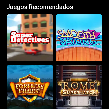
Juegos Recomendados