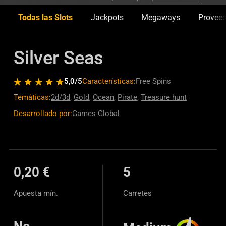
Todas las Slots
Jackpots
Megaways
Provee
Silver Seas
5,0
/5
Características:
Free Spins
Temáticas:
2d/3d
,
Gold
,
Ocean
,
Pirate
,
Treasure hunt
Desarrollado por:
Games Global
0,20 €
5
Apuesta mín.
Carretes