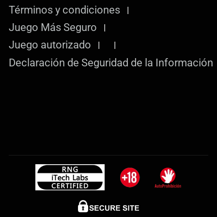
Términos y condiciones
Juego Más Seguro
Juego autorizado
Declaración de Seguridad de la Información