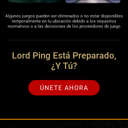
Algunos juegos pueden ser eliminados o no estar disponibles
temporalmente en tu ubicación debido a los requisitos
normativos o a las decisiones de los proveedores de juego
Lord Ping Está Preparado,
¿y Tú?
ÚNETE AHORA