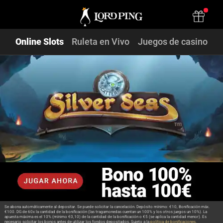
Online Slots
Ruleta en Vivo
Juegos de casino
Se abona automáticamente al depositar. Se puede solicitar la cancelación. Depósito mínimo: €10, Bonificación máx.
€100. DG de 60x la cantidad de la bonificación (las tragamonedas cuentan un 100% y los otros juegos un 10%). La
apuesta máxima es el 10% (mínimo €0,10) de la cantidad de la bonificación o €5 (se aplica la cantidad menor). Es
necesario solicitar los bonos antes de utilizar los fondos depositados. Sujeto a la
política de bonificaciones.