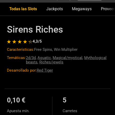
Todas las Slots
Jackpots
Megaways
Provee
Sirens Riches
4,3
/5
Características:
Free Spins, Win Multiplier
Temáticas:
2d/3d
,
Aquatic
,
Magical/mystical
,
Mythological
beasts
,
Riches/jewels
Desarrollado por:
Red Tiger
0,10 €
5
Apuesta mín.
Carretes