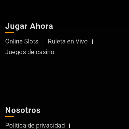
Jugar Ahora
Online Slots
Ruleta en Vivo
Juegos de casino
Nosotros
Política de privacidad