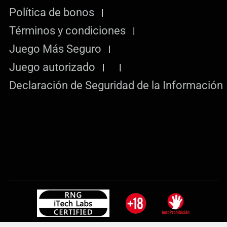
Política de bonos
Términos y condiciones
Juego Más Seguro
Juego autorizado
Declaración de Seguridad de la Información