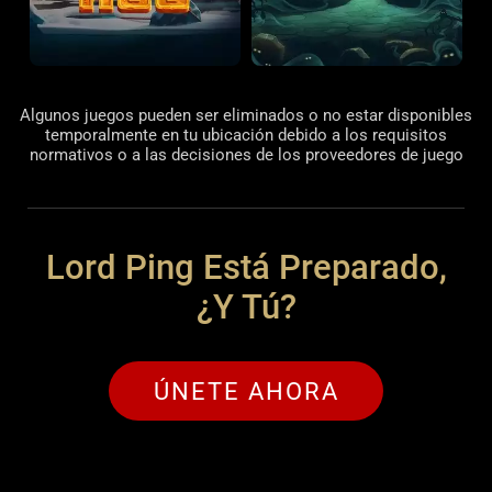
Algunos juegos pueden ser eliminados o no estar disponibles
temporalmente en tu ubicación debido a los requisitos
normativos o a las decisiones de los proveedores de juego
Lord Ping Está Preparado,
¿y Tú?
ÚNETE AHORA