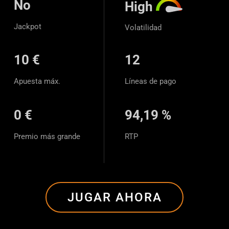
No
High
Jackpot
Volatilidad
10 €
12
Apuesta máx.
Líneas de pago
0 €
94,19 %
Premio más grande
RTP
JUGAR AHORA