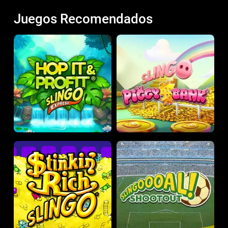
Juegos Recomendados