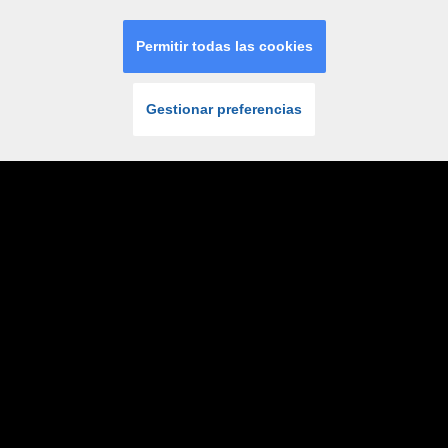
INICIAR
ÚNETE
SESIÓN