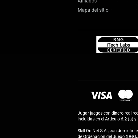
Afiliados
Mapa del sitio