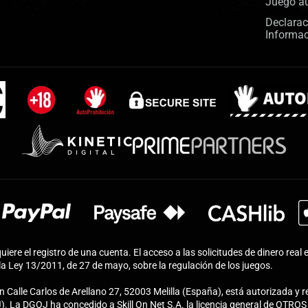
Juego a
Declarac
Informa