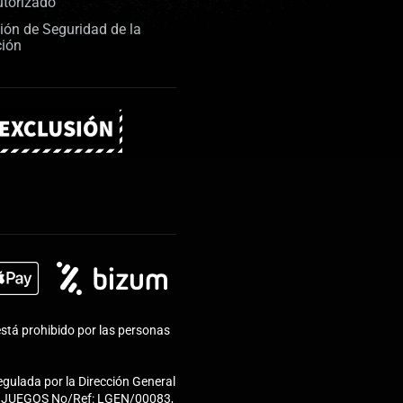
utorizado
ión de Seguridad de la
ción