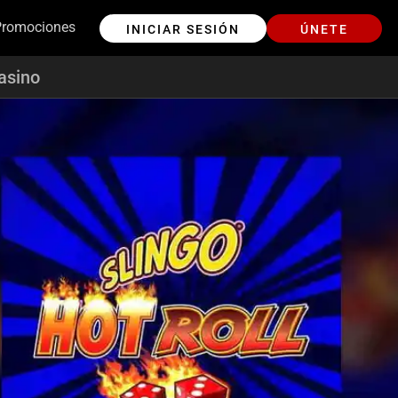
Promociones
INICIAR SESIÓN
ÚNETE
asino