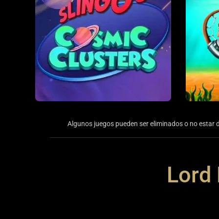
Algunos juegos pueden ser eliminados o no estar d
Lord 