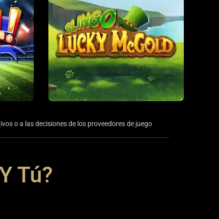
vos o a las decisiones de los proveedores de juego
¿y Tú?