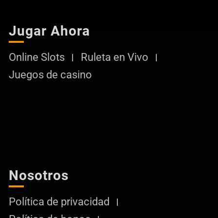
Jugar Ahora
Online Slots
Ruleta en Vivo
Juegos de casino
Nosotros
Política de privacidad