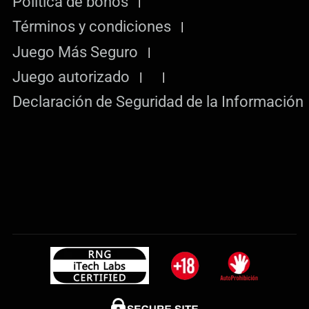
Política de bonos
Términos y condiciones
Juego Más Seguro
Juego autorizado
Declaración de Seguridad de la Información