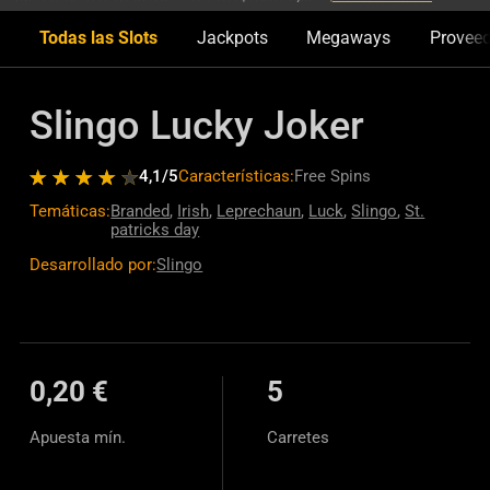
Todas las Slots
Jackpots
Megaways
Provee
Slingo Lucky Joker
4,1
/5
Características:
Free Spins
Temáticas:
Branded
,
Irish
,
Leprechaun
,
Luck
,
Slingo
,
St.
patricks day
Desarrollado por:
Slingo
0,20 €
5
Apuesta mín.
Carretes