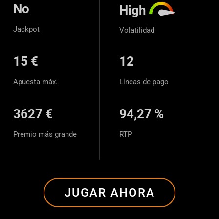
No
High
Jackpot
Volatilidad
15 €
12
Apuesta máx.
Líneas de pago
3627 €
94,27 %
Premio más grande
RTP
JUGAR AHORA