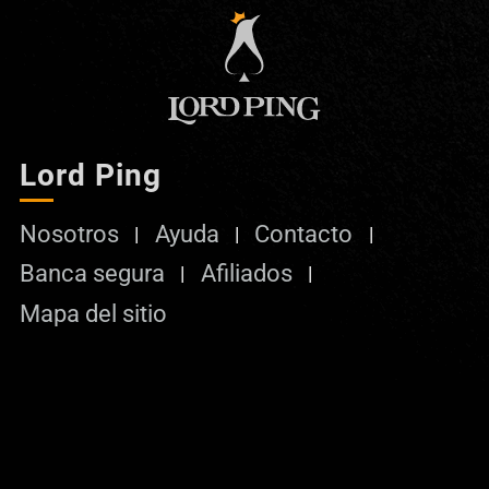
Lord Ping
Nosotros
Ayuda
Contacto
Banca segura
Afiliados
Mapa del sitio