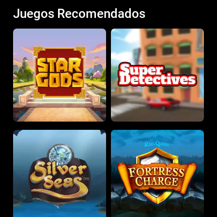
Juegos Recomendados