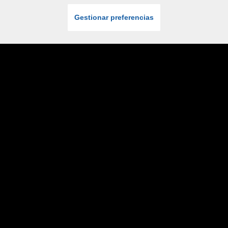
INICIAR
ÚNETE
SESIÓN