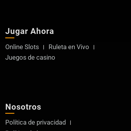
Jugar Ahora
Online Slots
Ruleta en Vivo
Juegos de casino
Nosotros
Política de privacidad