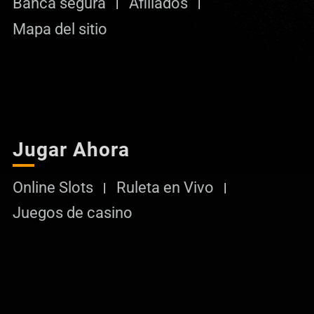
Banca segura
Afiliados
Mapa del sitio
Jugar Ahora
Online Slots
Ruleta en Vivo
Juegos de casino