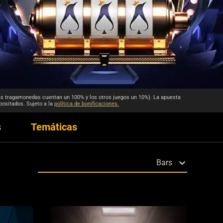
(las tragamonedas cuentan un 100% y los otros juegos un 10%). La apuesta
positados. Sujeto a la
política de bonificaciones.
s
Temáticas
Bars