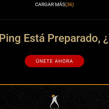
CARGAR MÁS
(
36
)
Ping Está Preparado, 
ÚNETE AHORA