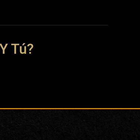
¿y Tú?