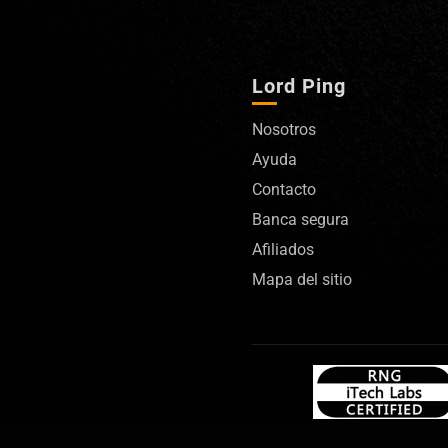
Lord Ping
Nosotros
Ayuda
Contacto
Banca segura
Afiliados
Mapa del sitio