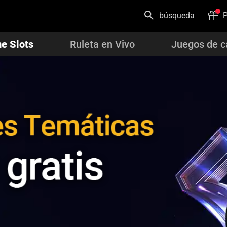
búsqueda
ne Slots
Ruleta en Vivo
Juegos de c