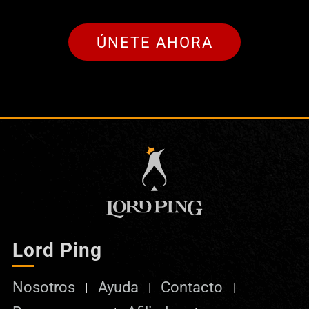
ÚNETE AHORA
Lord Ping
Nosotros
Ayuda
Contacto