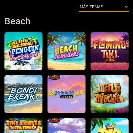
Beach