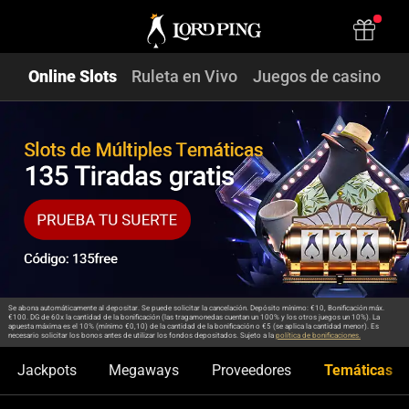
Online Slots
Ruleta en Vivo
Juegos de casino
Se abona automáticamente al depositar. Se puede solicitar la cancelación. Depósito mínimo: €10, Bonificación máx.
€100. DG de 60x la cantidad de la bonificación (las tragamonedas cuentan un 100% y los otros juegos un 10%). La
apuesta máxima es el 10% (mínimo €0,10) de la cantidad de la bonificación o €5 (se aplica la cantidad menor). Es
necesario solicitar los bonos antes de utilizar los fondos depositados. Sujeto a la
política de bonificaciones.
Jackpots
Megaways
Proveedores
Temáticas