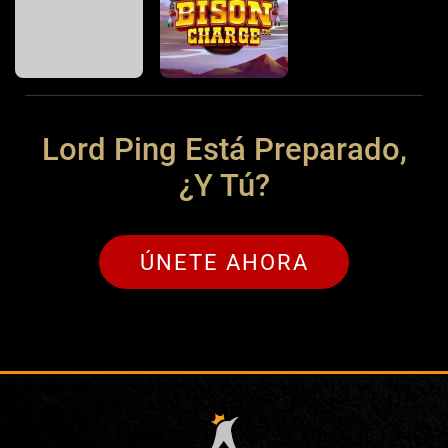
Lord Ping Está Preparado,
¿y Tú?
ÚNETE AHORA