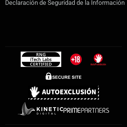
Declaración de Seguridad de la Información