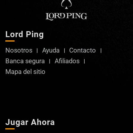
Lord Ping
Nosotros
Ayuda
Contacto
Banca segura
Afiliados
Mapa del sitio
Jugar Ahora