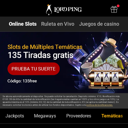
Online Slots
Ruleta en Vivo
Juegos de casino
Se abona automáticamente al depositar. Se puede solicitar la cancelación. Depósito mínimo: €10, Bonificación máx.
€100. DG de 60x la cantidad de la bonificación (las tragamonedas cuentan un 100% y los otros juegos un 10%). La
apuesta máxima es el 10% (mínimo €0,10) de la cantidad de la bonificación o €5 (se aplica la cantidad menor). Es
necesario solicitar los bonos antes de utilizar los fondos depositados. Sujeto a la
política de bonificaciones.
Jackpots
Megaways
Proveedores
Temáticas