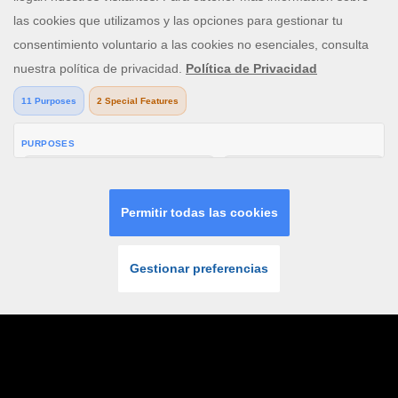
INICIAR
ÚNETE
SESIÓN