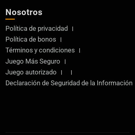
Nosotros
Política de privacidad
Política de bonos
Términos y condiciones
Juego Más Seguro
Juego autorizado
Declaración de Seguridad de la Información