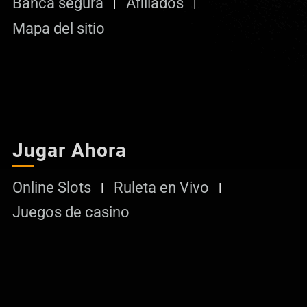
Banca segura
Afiliados
Mapa del sitio
Jugar Ahora
Online Slots
Ruleta en Vivo
Juegos de casino