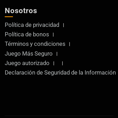
Nosotros
Política de privacidad
Política de bonos
Términos y condiciones
Juego Más Seguro
Juego autorizado
Declaración de Seguridad de la Información