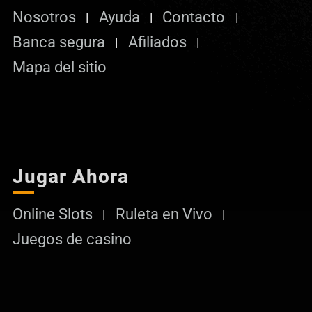
Nosotros
Ayuda
Contacto
Banca segura
Afiliados
Mapa del sitio
Jugar Ahora
Online Slots
Ruleta en Vivo
Juegos de casino