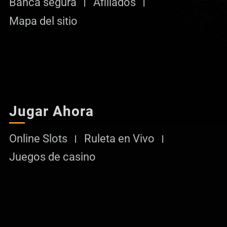
Banca segura
Afiliados
Mapa del sitio
Jugar Ahora
Online Slots
Ruleta en Vivo
Juegos de casino