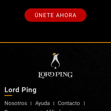
ÚNETE AHORA
Lord Ping
Nosotros
Ayuda
Contacto