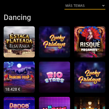
Dancing
18.428 €