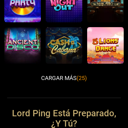
CARGAR MÁS
(
25
)
Lord Ping Está Preparado,
¿y Tú?