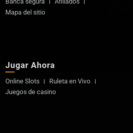
Banca segura
Afiliados
Mapa del sitio
Jugar Ahora
Online Slots
Ruleta en Vivo
Juegos de casino