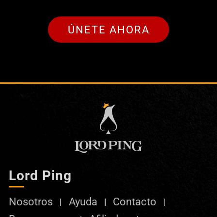
ÚNETE AHORA
Lord Ping
Nosotros
Ayuda
Contacto