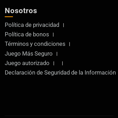
Nosotros
Política de privacidad
Política de bonos
Términos y condiciones
Juego Más Seguro
Juego autorizado
Declaración de Seguridad de la Información