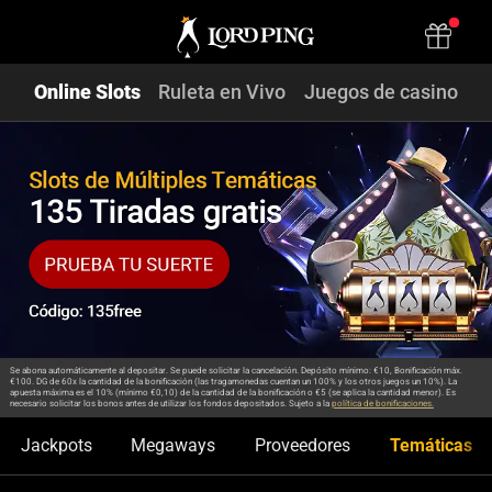
Online Slots
Ruleta en Vivo
Juegos de casino
Se abona automáticamente al depositar. Se puede solicitar la cancelación. Depósito mínimo: €10, Bonificación máx.
€100. DG de 60x la cantidad de la bonificación (las tragamonedas cuentan un 100% y los otros juegos un 10%). La
apuesta máxima es el 10% (mínimo €0,10) de la cantidad de la bonificación o €5 (se aplica la cantidad menor). Es
necesario solicitar los bonos antes de utilizar los fondos depositados. Sujeto a la
política de bonificaciones.
Jackpots
Megaways
Proveedores
Temáticas