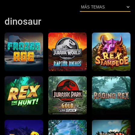
dinosaur