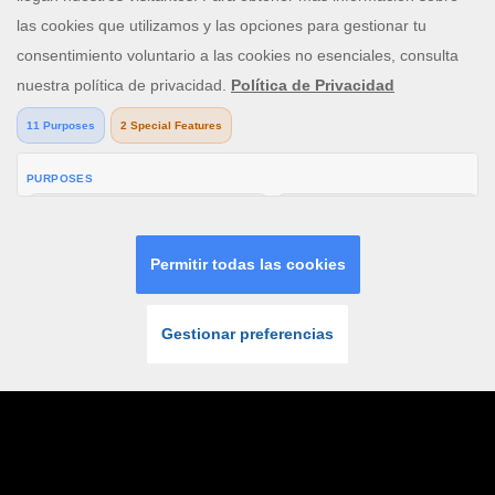
INICIAR
ÚNETE
SESIÓN